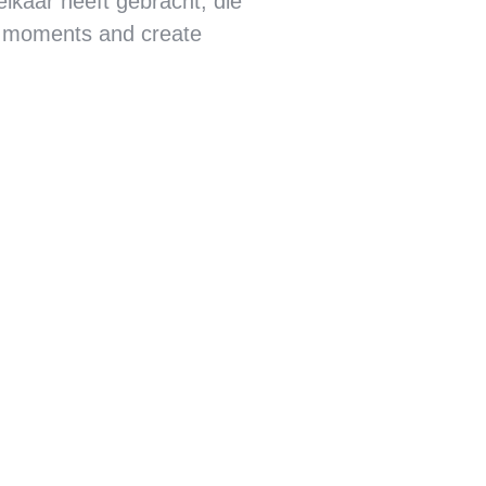
elkaar heeft gebracht, die
se moments and create
ruiloft Miranda &
oost