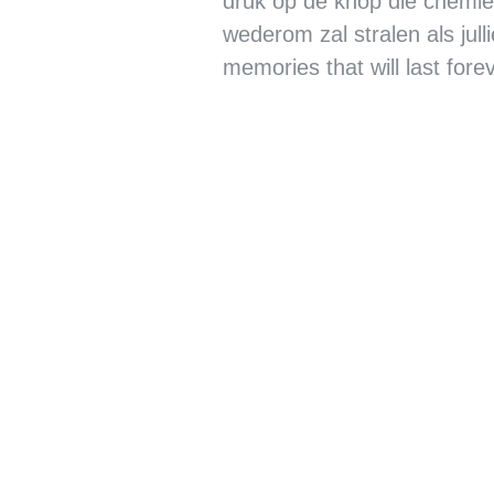
druk op de knop die chemie t
wederom zal stralen als jul
memories that will last fore
Bruiloft Astrid & 