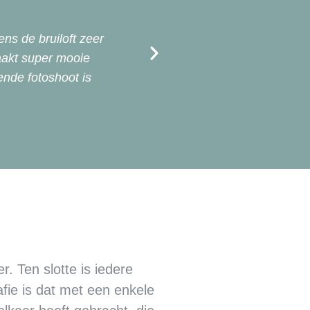
Nicole &
ns de bruiloft zeer
Vanaf het eerste mome
aakt super mooie
luisterde goed naar 
gende fotoshoot is
persoonlijke noot va
deskundige fotograaf. 
r. Ten slotte is iedere
rafie is dat met een enkele