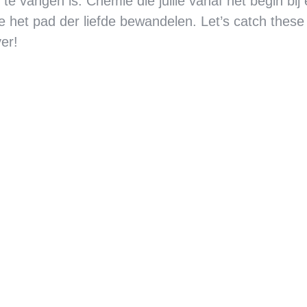
e vangen is. Chemie die jullie vanaf het begin bij 
lie het pad der liefde bewandelen. Let’s catch the
ver!
Danny
Pre wedding shoot Mira
B
& Robbie
J