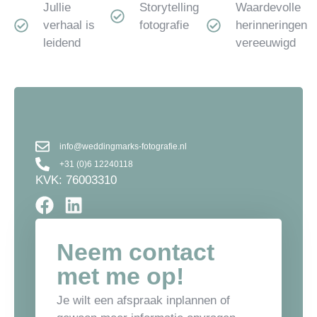
Jullie
Storytelling
Waardevolle
verhaal is
fotografie
herinneringen
leidend
vereeuwigd
info@weddingmarks-fotografie.nl
+31 (0)6 12240118
KVK: 76003310
Neem contact
met me op!
Je wilt een afspraak inplannen of