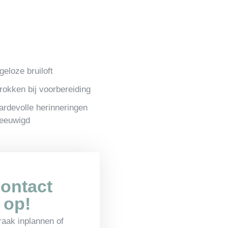
geloze bruiloft
rokken bij voorbereiding
rdevolle herinneringen
eeuwigd
ontact
 op!
raak inplannen of