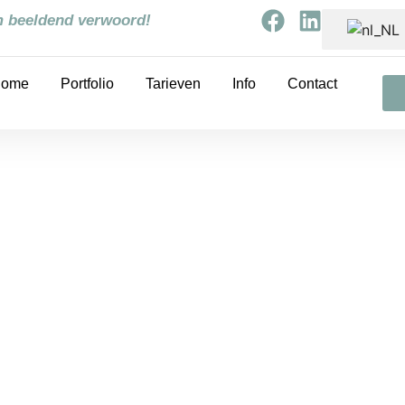
om beeldend verwoord!
ome
Portfolio
Tarieven
Info
Contact
grafie Nikki & Levi