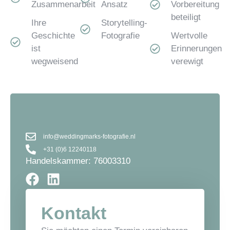
Zusammenarbeit
Ansatz
Vorbereitung
beteiligt
Ihre
Storytelling-
Geschichte
Fotografie
Wertvolle
ist
Erinnerungen
wegweisend
verewigt
info@weddingmarks-fotografie.nl
+31 (0)6 12240118
Handelskammer: 76003310
Kontakt