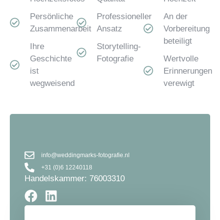
Persönliche
Professioneller
An der
Zusammenarbeit
Ansatz
Vorbereitung
beteiligt
Ihre
Storytelling-
Geschichte
Fotografie
Wertvolle
ist
Erinnerungen
wegweisend
verewigt
info@weddingmarks-fotografie.nl
+31 (0)6 12240118
Handelskammer: 76003310