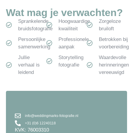
Wat mag je verwachten?
Sprankelende
Hoogwaardige
Zorgeloze
bruidsfotografie
kwailiteit
bruiloft
Persoonlijke
Professionele
Betrokken bij
samenwerking
aanpak
voorbereiding
Jullie
Storytelling
Waardevolle
verhaal is
fotografie
herinneringen
leidend
vereeuwigd
info@weddingmarks-fotografie.nl
+31 (0)6 12240118
KVK: 76003310